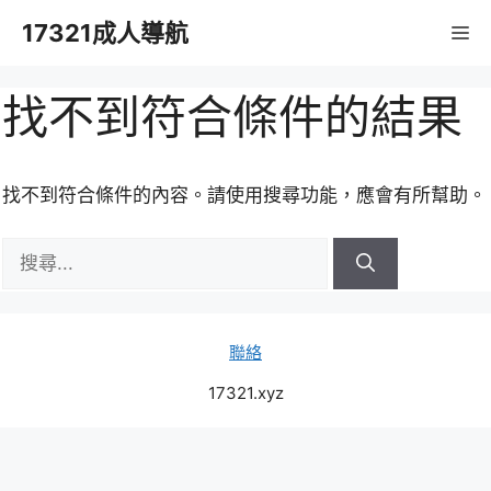
跳
17321成人導航
M
至
主
要
找不到符合條件的結果
內
容
找不到符合條件的內容。請使用搜尋功能，應會有所幫助。
搜
尋:
聯絡
17321.xyz