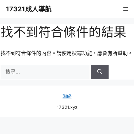
跳
17321成人導航
M
至
主
要
找不到符合條件的結果
內
容
找不到符合條件的內容。請使用搜尋功能，應會有所幫助。
搜
尋:
聯絡
17321.xyz