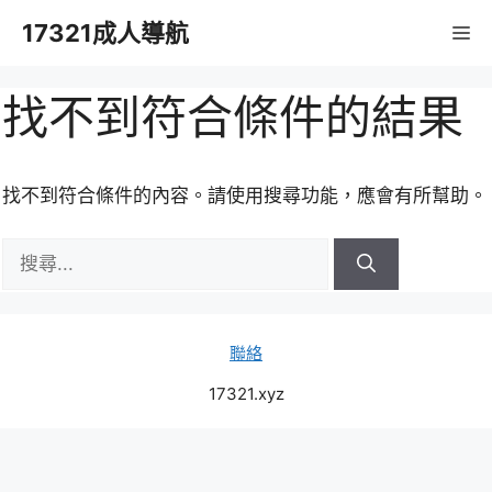
跳
17321成人導航
M
至
主
要
找不到符合條件的結果
內
容
找不到符合條件的內容。請使用搜尋功能，應會有所幫助。
搜
尋:
聯絡
17321.xyz