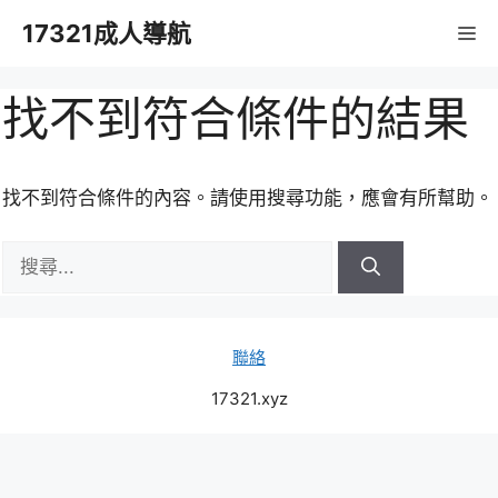
跳
17321成人導航
M
至
主
要
找不到符合條件的結果
內
容
找不到符合條件的內容。請使用搜尋功能，應會有所幫助。
搜
尋:
聯絡
17321.xyz