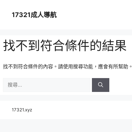
跳
至
17321成人導航
主
要
內
容
找不到符合條件的結果
找不到符合條件的內容。請使用搜尋功能，應會有所幫助
搜
尋:
17321.xyz