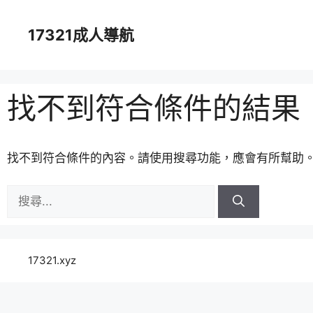
跳
至
17321成人導航
主
要
內
容
找不到符合條件的結果
找不到符合條件的內容。請使用搜尋功能，應會有所幫助
搜
尋:
17321.xyz