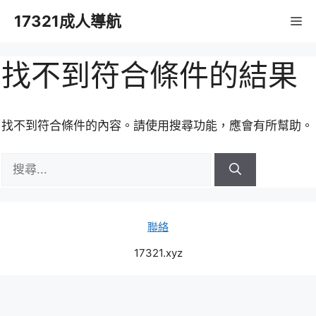
跳
17321成人導航
M
至
主
要
找不到符合條件的結果
內
容
找不到符合條件的內容。請使用搜尋功能，應會有所幫助。
搜
尋:
聯絡
17321.xyz