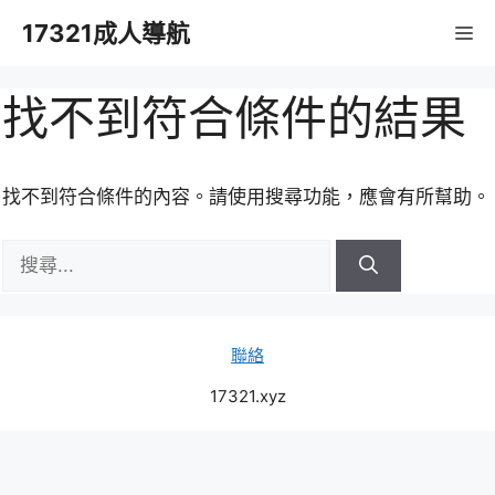
跳
17321成人導航
M
至
主
要
找不到符合條件的結果
內
容
找不到符合條件的內容。請使用搜尋功能，應會有所幫助。
搜
尋:
聯絡
17321.xyz