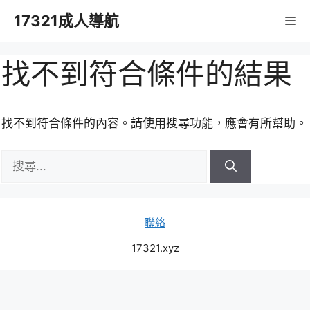
跳
17321成人導航
M
至
主
要
找不到符合條件的結果
內
容
找不到符合條件的內容。請使用搜尋功能，應會有所幫助。
搜
尋:
聯絡
17321.xyz