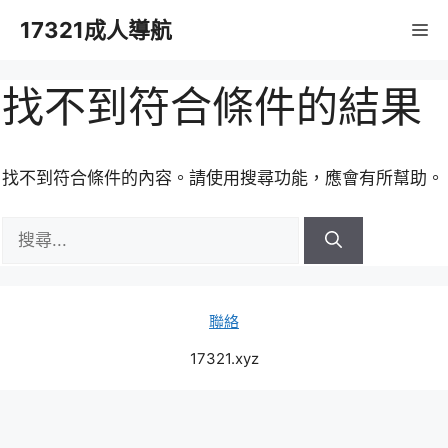
跳
17321成人導航
M
至
主
要
找不到符合條件的結果
內
容
找不到符合條件的內容。請使用搜尋功能，應會有所幫助。
搜
尋:
聯絡
17321.xyz