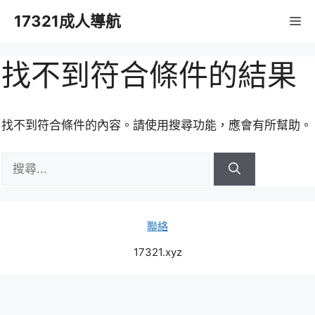
跳
17321成人導航
M
至
主
要
找不到符合條件的結果
內
容
找不到符合條件的內容。請使用搜尋功能，應會有所幫助。
搜
尋:
聯絡
17321.xyz