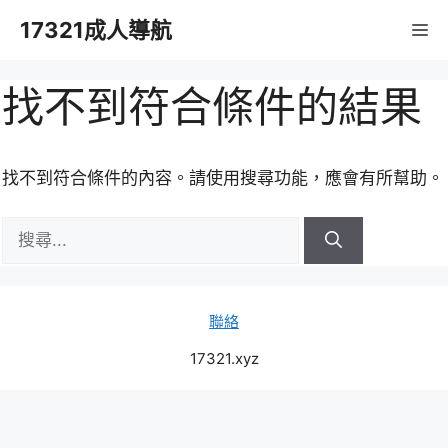
跳
17321成人導航
M
至
主
要
找不到符合條件的結果
內
容
找不到符合條件的內容。請使用搜尋功能，應會有所幫助。
搜
尋:
聯絡
17321.xyz