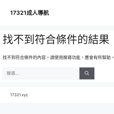
跳
至
17321成人導航
主
要
內
容
找不到符合條件的結果
找不到符合條件的內容。請使用搜尋功能，應會有所幫助
搜
尋:
17321.xyz