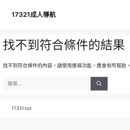
跳
至
17321成人導航
主
要
內
容
找不到符合條件的結果
找不到符合條件的內容。請使用搜尋功能，應會有所幫助
搜
尋:
17321.xyz