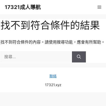
跳
17321成人導航
M
至
主
要
找不到符合條件的結果
內
容
找不到符合條件的內容。請使用搜尋功能，應會有所幫助。
搜
尋:
聯絡
17321.xyz