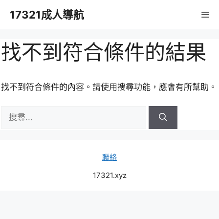
跳
17321成人導航
M
至
主
要
找不到符合條件的結果
內
容
找不到符合條件的內容。請使用搜尋功能，應會有所幫助。
搜
尋:
聯絡
17321.xyz