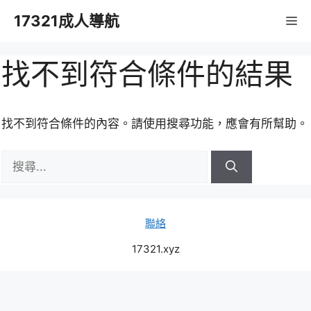
跳
17321成人導航
M
至
主
要
找不到符合條件的結果
內
容
找不到符合條件的內容。請使用搜尋功能，應會有所幫助。
搜
尋:
聯絡
17321.xyz