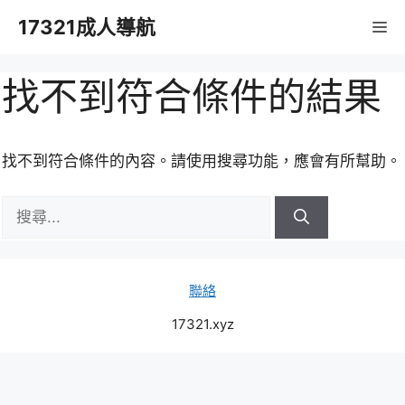
跳
17321成人導航
M
至
主
要
找不到符合條件的結果
內
容
找不到符合條件的內容。請使用搜尋功能，應會有所幫助。
搜
尋:
聯絡
17321.xyz