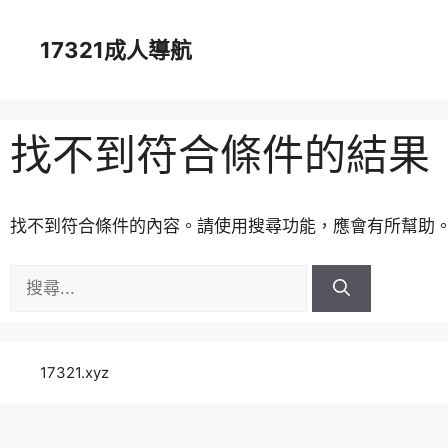
跳
至
17321成人導航
主
要
內
容
找不到符合條件的結果
找不到符合條件的內容。請使用搜尋功能，應會有所幫助
搜
尋:
17321.xyz