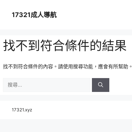
跳
至
17321成人導航
主
要
內
容
找不到符合條件的結果
找不到符合條件的內容。請使用搜尋功能，應會有所幫助
搜
尋:
17321.xyz