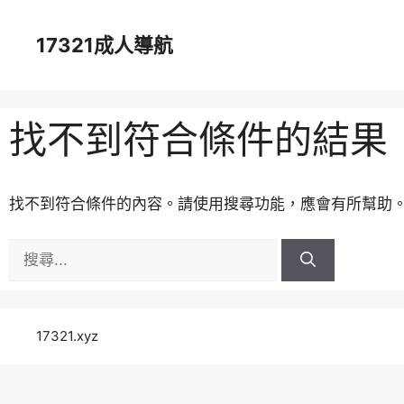
跳
至
17321成人導航
主
要
內
容
找不到符合條件的結果
找不到符合條件的內容。請使用搜尋功能，應會有所幫助
搜
尋:
17321.xyz