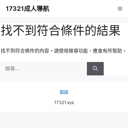
跳
17321成人導航
M
至
主
要
找不到符合條件的結果
內
容
找不到符合條件的內容。請使用搜尋功能，應會有所幫助。
搜
尋:
聯絡
17321.xyz