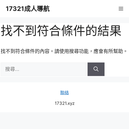
跳
17321成人導航
M
至
主
要
找不到符合條件的結果
內
容
找不到符合條件的內容。請使用搜尋功能，應會有所幫助。
搜
尋:
聯絡
17321.xyz