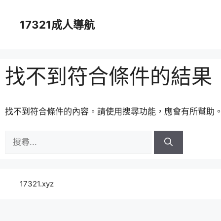
跳
至
17321成人導航
主
要
內
容
找不到符合條件的結果
找不到符合條件的內容。請使用搜尋功能，應會有所幫助
搜
尋:
17321.xyz