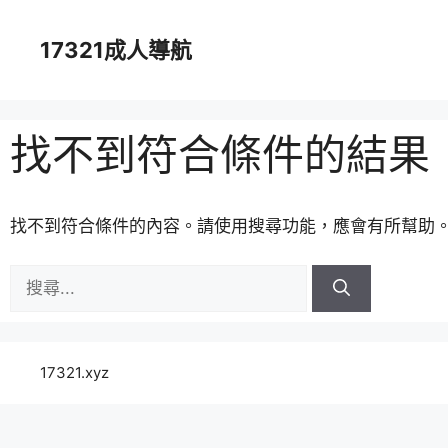
跳
至
17321成人導航
主
要
內
容
找不到符合條件的結果
找不到符合條件的內容。請使用搜尋功能，應會有所幫助
搜
尋:
17321.xyz