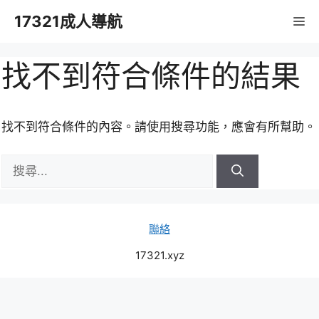
跳
17321成人導航
M
至
主
要
找不到符合條件的結果
內
容
找不到符合條件的內容。請使用搜尋功能，應會有所幫助。
搜
尋:
聯絡
17321.xyz