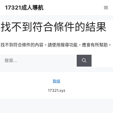
跳
17321成人導航
M
至
主
要
找不到符合條件的結果
內
容
找不到符合條件的內容。請使用搜尋功能，應會有所幫助。
搜
尋:
聯絡
17321.xyz