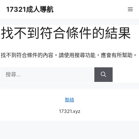
跳
17321成人導航
M
至
主
要
找不到符合條件的結果
內
容
找不到符合條件的內容。請使用搜尋功能，應會有所幫助。
搜
尋:
聯絡
17321.xyz