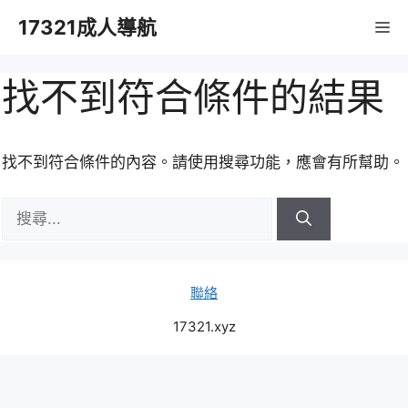
跳
17321成人導航
M
至
主
要
找不到符合條件的結果
內
容
找不到符合條件的內容。請使用搜尋功能，應會有所幫助。
搜
尋:
聯絡
17321.xyz