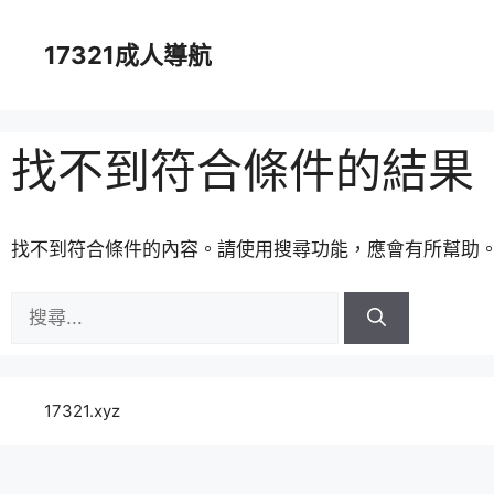
跳
至
17321成人導航
主
要
內
容
找不到符合條件的結果
找不到符合條件的內容。請使用搜尋功能，應會有所幫助
搜
尋:
17321.xyz