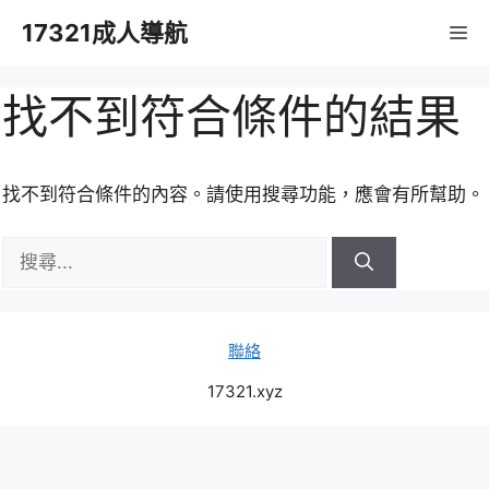
跳
17321成人導航
M
至
主
要
找不到符合條件的結果
內
容
找不到符合條件的內容。請使用搜尋功能，應會有所幫助。
搜
尋:
聯絡
17321.xyz