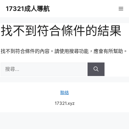
跳
17321成人導航
M
至
主
要
找不到符合條件的結果
內
容
找不到符合條件的內容。請使用搜尋功能，應會有所幫助。
搜
尋:
聯絡
17321.xyz