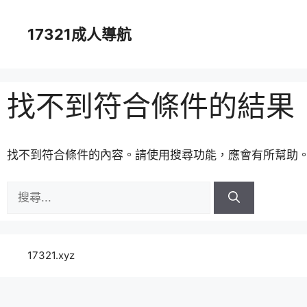
跳
至
17321成人導航
主
要
內
容
找不到符合條件的結果
找不到符合條件的內容。請使用搜尋功能，應會有所幫助
搜
尋:
17321.xyz